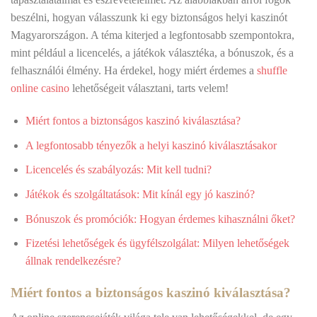
beszélni, hogyan válasszunk ki egy biztonságos helyi kaszinót
Magyarországon. A téma kiterjed a legfontosabb szempontokra,
mint például a licencelés, a játékok választéka, a bónuszok, és a
felhasználói élmény. Ha érdekel, hogy miért érdemes a
shuffle
online casino
lehetőségeit választani, tarts velem!
Miért fontos a biztonságos kaszinó kiválasztása?
A legfontosabb tényezők a helyi kaszinó kiválasztásakor
Licencelés és szabályozás: Mit kell tudni?
Játékok és szolgáltatások: Mit kínál egy jó kaszinó?
Bónuszok és promóciók: Hogyan érdemes kihasználni őket?
Fizetési lehetőségek és ügyfélszolgálat: Milyen lehetőségek
állnak rendelkezésre?
Miért fontos a biztonságos kaszinó kiválasztása?