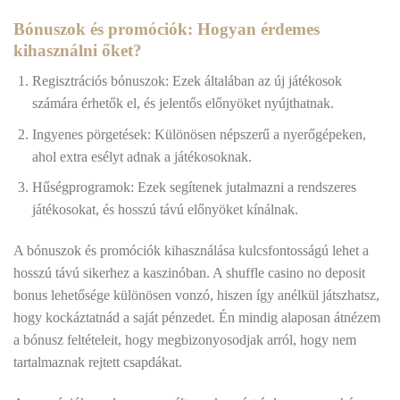
Bónuszok és promóciók: Hogyan érdemes
kihasználni őket?
Regisztrációs bónuszok: Ezek általában az új játékosok
számára érhetők el, és jelentős előnyöket nyújthatnak.
Ingyenes pörgetések: Különösen népszerű a nyerőgépeken,
ahol extra esélyt adnak a játékosoknak.
Hűségprogramok: Ezek segítenek jutalmazni a rendszeres
játékosokat, és hosszú távú előnyöket kínálnak.
A bónuszok és promóciók kihasználása kulcsfontosságú lehet a
hosszú távú sikerhez a kaszinóban. A shuffle casino no deposit
bonus lehetősége különösen vonzó, hiszen így anélkül játszhatsz,
hogy kockáztatnád a saját pénzedet. Én mindig alaposan átnézem
a bónusz feltételeit, hogy megbizonyosodjak arról, hogy nem
tartalmaznak rejtett csapdákat.