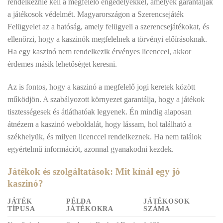
rendelkeznie kell a megfelelő engedélyekkel, amelyek garantálják
a játékosok védelmét. Magyarországon a Szerencsejáték
Felügyelet az a hatóság, amely felügyeli a szerencsejátékokat, és
ellenőrzi, hogy a kaszinók megfelelnek a törvényi előírásoknak.
Ha egy kaszinó nem rendelkezik érvényes licenccel, akkor
érdemes másik lehetőséget keresni.
Az is fontos, hogy a kaszinó a megfelelő jogi keretek között
működjön. A szabályozott környezet garantálja, hogy a játékok
tisztességesek és átláthatóak legyenek. Én mindig alaposan
átnézem a kaszinó weboldalát, hogy lássam, hol található a
székhelyük, és milyen licenccel rendelkeznek. Ha nem találok
egyértelmű információt, azonnal gyanakodni kezdek.
Játékok és szolgáltatások: Mit kínál egy jó
kaszinó?
JÁTÉK
PÉLDA
JÁTÉKOSOK
TÍPUSA
JÁTÉKOKRA
SZÁMA