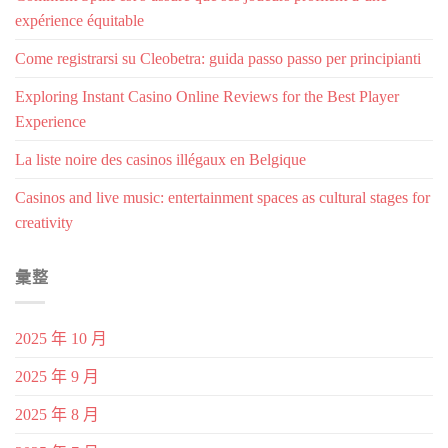
expérience équitable
Come registrarsi su Cleobetra: guida passo passo per principianti
Exploring Instant Casino Online Reviews for the Best Player
Experience
La liste noire des casinos illégaux en Belgique
Casinos and live music: entertainment spaces as cultural stages for
creativity
彙整
2025 年 10 月
2025 年 9 月
2025 年 8 月