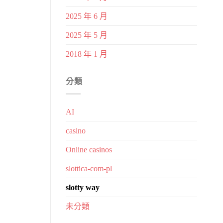
2025 年 6 月
2025 年 5 月
2018 年 1 月
分類
AI
casino
Online casinos
slottica-com-pl
slotty way
未分類