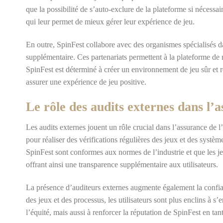
que la possibilité de s’auto-exclure de la plateforme si nécessai
qui leur permet de mieux gérer leur expérience de jeu.
En outre, SpinFest collabore avec des organismes spécialisés dan
supplémentaire. Ces partenariats permettent à la plateforme de r
SpinFest est déterminé à créer un environnement de jeu sûr et re
assurer une expérience de jeu positive.
Le rôle des audits externes dans l’a
Les audits externes jouent un rôle crucial dans l’assurance de 
pour réaliser des vérifications régulières des jeux et des systèm
SpinFest sont conformes aux normes de l’industrie et que les je
offrant ainsi une transparence supplémentaire aux utilisateurs.
La présence d’auditeurs externes augmente également la confianc
des jeux et des processus, les utilisateurs sont plus enclins à 
l’équité, mais aussi à renforcer la réputation de SpinFest en tan