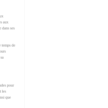
eux
ès aux
e dans ses
e temps de
ours
 sa
audes pour
t les
insi que