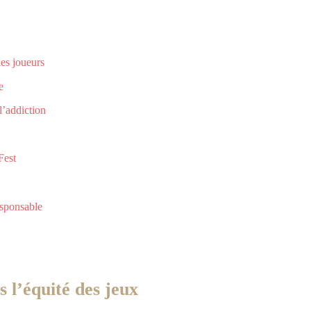
les joueurs
e
l’addiction
Fest
esponsable
 l’équité des jeux