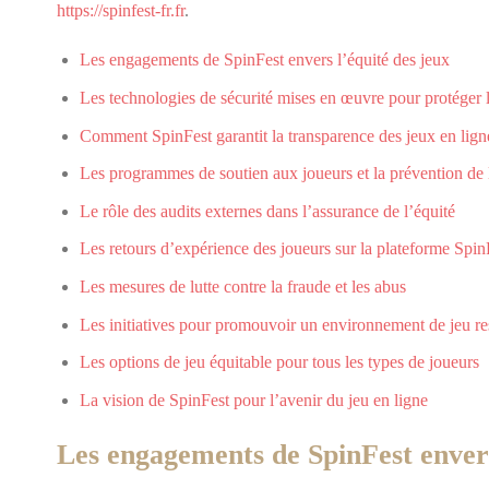
https://spinfest-fr.fr
.
Les engagements de SpinFest envers l’équité des jeux
Les technologies de sécurité mises en œuvre pour protéger 
Comment SpinFest garantit la transparence des jeux en lign
Les programmes de soutien aux joueurs et la prévention de 
Le rôle des audits externes dans l’assurance de l’équité
Les retours d’expérience des joueurs sur la plateforme Spin
Les mesures de lutte contre la fraude et les abus
Les initiatives pour promouvoir un environnement de jeu r
Les options de jeu équitable pour tous les types de joueurs
La vision de SpinFest pour l’avenir du jeu en ligne
Les engagements de SpinFest envers