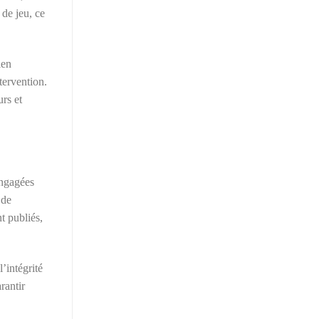
 de jeu, ce
ien
tervention.
urs et
engagées
 de
t publiés,
’intégrité
rantir