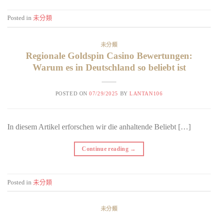
Posted in
未分類
未分類
Regionale Goldspin Casino Bewertungen:
Warum es in Deutschland so beliebt ist
POSTED ON
07/29/2025
BY
LANTAN106
In diesem Artikel erforschen wir die anhaltende Beliebt […]
Continue reading
→
Posted in
未分類
未分類