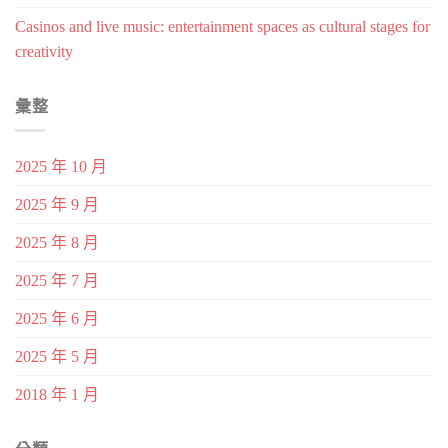
Casinos and live music: entertainment spaces as cultural stages for
creativity
彙整
2025 年 10 月
2025 年 9 月
2025 年 8 月
2025 年 7 月
2025 年 6 月
2025 年 5 月
2018 年 1 月