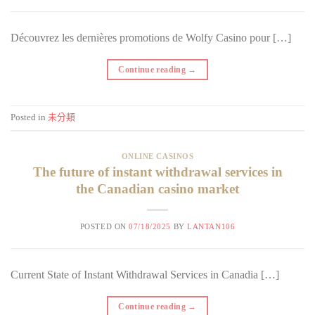
Découvrez les dernières promotions de Wolfy Casino pour […]
Continue reading
→
Posted in
未分類
ONLINE CASINOS
The future of instant withdrawal services in
the Canadian casino market
POSTED ON
07/18/2025
BY
LANTAN106
Current State of Instant Withdrawal Services in Canadia […]
Continue reading
→