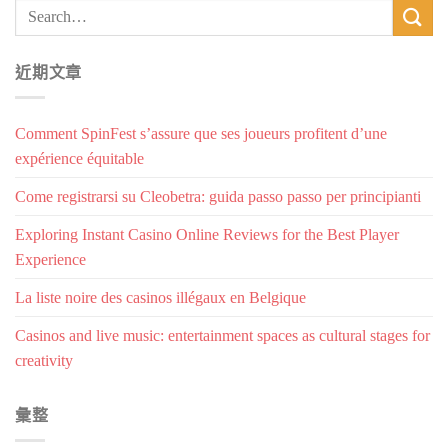
近期文章
Comment SpinFest s’assure que ses joueurs profitent d’une
expérience équitable
Come registrarsi su Cleobetra: guida passo passo per principianti
Exploring Instant Casino Online Reviews for the Best Player
Experience
La liste noire des casinos illégaux en Belgique
Casinos and live music: entertainment spaces as cultural stages for
creativity
彙整