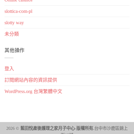
slottica-com-pl
slotty way
未分類
其他操作
登入
訂閱網站內容的資訊提供
WordPress.org 台灣繁體中文
2026 ©
藍田悅產後護理之家月子中心-版權所有.
台中市沙鹿區錦上