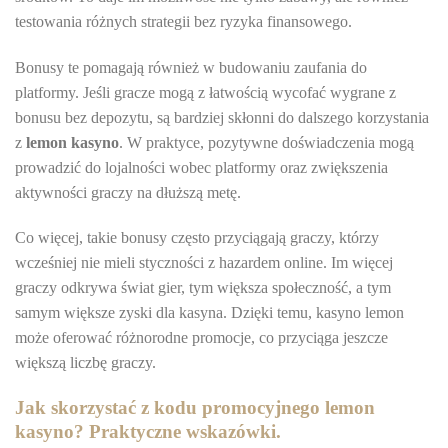
testowania różnych strategii bez ryzyka finansowego.
Bonusy te pomagają również w budowaniu zaufania do
platformy. Jeśli gracze mogą z łatwością wycofać wygrane z
bonusu bez depozytu, są bardziej skłonni do dalszego korzystania
z
lemon kasyno
. W praktyce, pozytywne doświadczenia mogą
prowadzić do lojalności wobec platformy oraz zwiększenia
aktywności graczy na dłuższą metę.
Co więcej, takie bonusy często przyciągają graczy, którzy
wcześniej nie mieli styczności z hazardem online. Im więcej
graczy odkrywa świat gier, tym większa społeczność, a tym
samym większe zyski dla kasyna. Dzięki temu, kasyno lemon
może oferować różnorodne promocje, co przyciąga jeszcze
większą liczbę graczy.
Jak skorzystać z kodu promocyjnego lemon
kasyno? Praktyczne wskazówki.