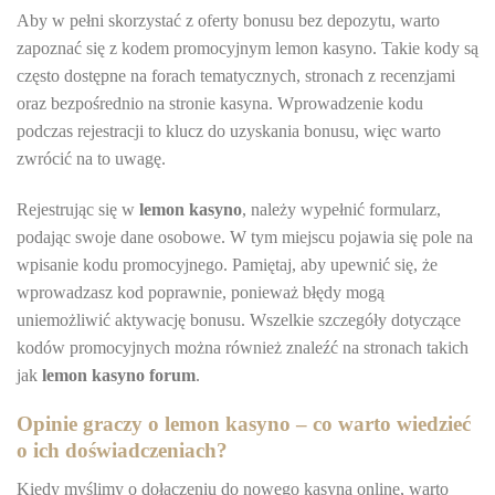
Aby w pełni skorzystać z oferty bonusu bez depozytu, warto
zapoznać się z kodem promocyjnym lemon kasyno. Takie kody są
często dostępne na forach tematycznych, stronach z recenzjami
oraz bezpośrednio na stronie kasyna. Wprowadzenie kodu
podczas rejestracji to klucz do uzyskania bonusu, więc warto
zwrócić na to uwagę.
Rejestrując się w
lemon kasyno
, należy wypełnić formularz,
podając swoje dane osobowe. W tym miejscu pojawia się pole na
wpisanie kodu promocyjnego. Pamiętaj, aby upewnić się, że
wprowadzasz kod poprawnie, ponieważ błędy mogą
uniemożliwić aktywację bonusu. Wszelkie szczegóły dotyczące
kodów promocyjnych można również znaleźć na stronach takich
jak
lemon kasyno forum
.
Opinie graczy o lemon kasyno – co warto wiedzieć
o ich doświadczeniach?
Kiedy myślimy o dołączeniu do nowego kasyna online, warto