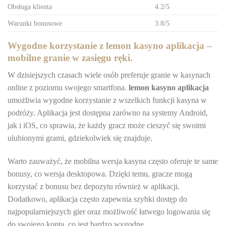
Obsługa klienta
4.2/5
Warunki bonusowe
3.8/5
Wygodne korzystanie z lemon kasyno aplikacja –
mobilne granie w zasięgu ręki.
W dzisiejszych czasach wiele osób preferuje granie w kasynach
online z poziomu swojego smartfona.
lemon kasyno aplikacja
umożliwia wygodne korzystanie z wszelkich funkcji kasyna w
podróży. Aplikacja jest dostępna zarówno na systemy Android,
jak i iOS, co sprawia, że każdy gracz może cieszyć się swoimi
ulubionymi grami, gdziekolwiek się znajduje.
Warto zauważyć, że mobilna wersja kasyna często oferuje te same
bonusy, co wersja desktopowa. Dzięki temu, gracze mogą
korzystać z bonusu bez depozytu również w aplikacji.
Dodatkowo, aplikacja często zapewnia szybki dostęp do
najpopularniejszych gier oraz możliwość łatwego logowania się
do swojego konta, co jest bardzo wygodne.