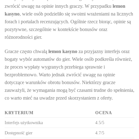
zwrócić uwagę na opinie innych graczy. W przypadku
lemon
kasyno
, wiele osób podzieliło się swoimi wrażeniami na licznych
forach i portalach recenzujących. Ogólnie rzecz biorąc, opinie są
pozytywne, szczególnie w kontekście bonusów oraz
różnorodności gier.
Gracze często chwalą
lemon kasyno
za przyjazny interfejs oraz
bogaty wybór automatów do gier. Wiele osób podkreśla również,
że proces wypłaty wygranych przebiega sprawnie i
bezproblemowo. Warto jednak zwrócić uwagę na opinie
dotyczące warunków obrotu bonusów. Niektórzy gracze
zauważyli, że wymagania mogą być czasami trudne do spełnienia,
co warto mieć na uwadze przed skorzystaniem z oferty.
KRYTERIUM
OCENA
Interfejs użytkownika
4.5/5
Dostępność gier
4.7/5