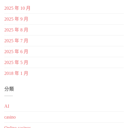
2025 年 10 月
2025 年 9 月
2025 年 8 月
2025 年 7 月
2025 年 6 月
2025 年 5 月
2018 年 1 月
分類
AI
casino
Online casinos